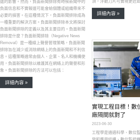
須，浮動刀片可實現更近
遠的影響。然而，負面新聞排除有時候新聞中的
負面信息和不實報道可能會給個體或組織帶來不
詳細內容 »
必要的損害。在這種情況下，負面新聞排除成為
一種重要的解決方案。負面新聞排除本文將探討
負面新聞排除的定義以及其主要目的。負面新聞
排除是什麼？負面新聞排除（Negative News
Removal）是一種線上聲譽管理策略，負面新聞
排除旨在減少或消除網絡上的負面新聞和不利信
息。這種策略通常由個人、企業、名人和機構使
用，負面新聞排除以維護其在網絡上的聲譽和形
象。負面新聞排除的方法可以包括：
詳細內容 »
實現工程目標！數
廠隔間就對了
2023-06-30
工程學是通過科學、數位
發和應用結構、數位監控