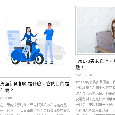
live173美女直
驗！
2023-08-15
live173的價格如此優
負面新聞排除是什麼，它的目的是
覺得該產品看起來或感覺很便
什麼？
試人員以前從未使用過電
2023-09-20
現電動剃須刀是如此簡單
任何女士來說都是一份很棒的禮
在今天的信息時代，新聞和資訊散布得極為迅
1 剃須刀頭配有直刀片，
速，對個人、負面新聞排除企業和機構都有著深