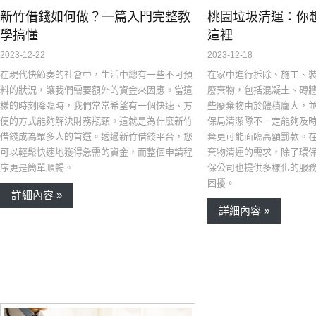
新竹借錢如何做？一篇入門完整教
桃園垃圾清運：你
學搞懂
這裡
2023-12-22
2023-12-18
在現代快節奏的社會中，生活中總有一些不可預
在家中進行拆除、施工、
料的狀況，讓我們需要額外的資金來因應。當這
廢棄物，包括混凝土、磚
樣的時刻降臨時，我們常常希望有一個快速、方
些廢棄物由於體積龐大，
便的方式能夠解決財務瓶頸。這就是為什麼新竹
保局清潔隊不一定能夠及
借錢成為眾多人的首選。透過新竹借錢平台，您
棄更可能面臨高額罰款。
可以輕鬆快速地獲得急需的資金，而整個申請程
棄物清運的需求，除了環
序更是簡單順暢。
保公司也提供多樣化的服
困擾。
詳細內容 »
詳細內容 »