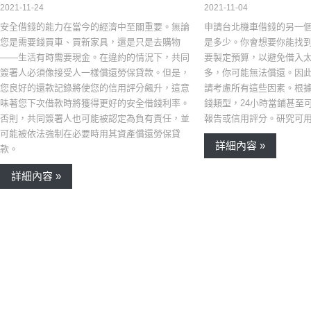
2021-11-04
2021-11-24
申請台北機車借錢的另一
安全借錢的能力在當今的經濟中至關重要。無論
是多少。你會想要你能找
您是需要錢買車、買新家具，還是只是去購物
要製定預算，以避免借入
——生活有時需要現金。在違約的情況下，共同
多，你可能無法償還。因
簽署人必須像接受人一樣償還勞保貸款。但是，
請考慮所有這些因素。根
您良好的還款記錄將使您的信用評分飆升，這意
錢類型，24小時當鋪甚至
味著您下次借款時將獲得更好的安全借錢利率。
報告或信用評分。研究可
否則，共同簽署人也可能被認定為負有責任，並
可能被依法強制在必要時用其資產償還勞保貸
詳細內容 »
款。
詳細內容 »