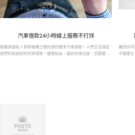
汽車借款24小時線上服務不打烊‎
隨著英國私人貸款機構之間的激烈競爭汽車借款，人們正在接近
雖然你可
他們利用良好的利率貸款。儘管如此，最好的情況是，您需要與
不需要它
高街銀行，汽車借款建築協會和...
下，機車